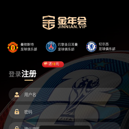
送
18
元
注册
登录