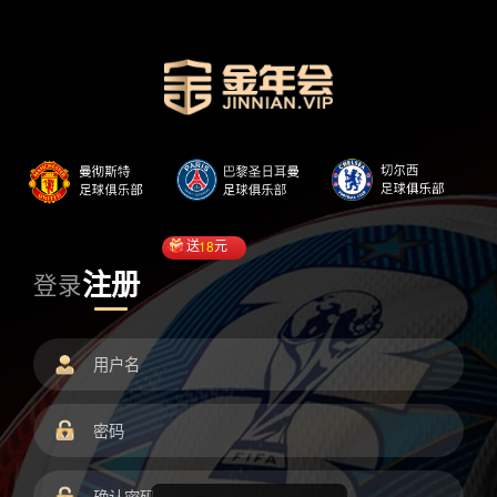
送
18
元
注册
登录